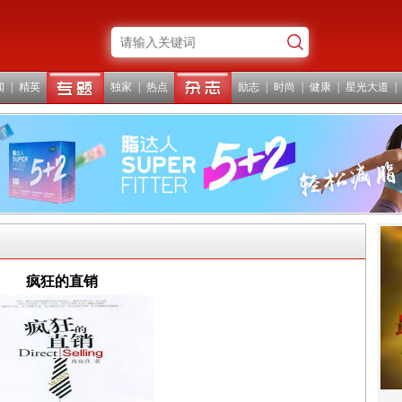
闻
|
精英
独家
|
热点
励志
|
时尚
|
健康
|
星光大道
|
疯狂的直销