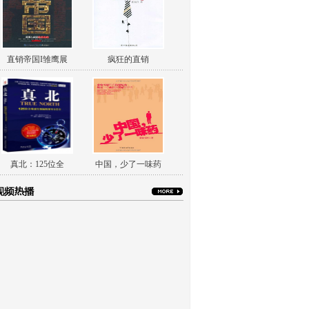
直销帝国I雏鹰展
疯狂的直销
真北：125位全
中国，少了一味药