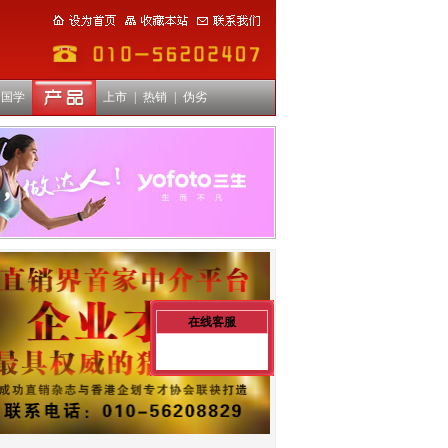
国学
上市
|
热销
|
伪劣
在线客服