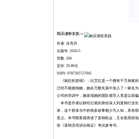
作者: 肖亮升
出版年: 2010-5
页数: 260
定价: 29.80元
ISBN: 9787505727045
《疯狂的直销》：白艾红是一个拥有千万身家的
已经不能接纳她，她在万般失落中加入了一家名为
公司的培训中，她发现她的团队领导人竟是以
本书是作者以财经记者的身份深入到直销行业长
体，这个群体当中的很多故事都少为人知，具有很
意义。本书既客观表述了直销机会，又全面系统地
前《直销员培训合格证》考试参考书。