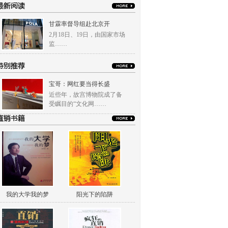
甘霖率督导组赴北京开
2月18日、19日，由国家市场
监……
宝哥：网红要当得长盛
近些年，故宫博物院成了备
受瞩目的“文化网……
我的大学我的梦
阳光下的陷阱