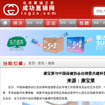
最新
|
政策
新闻
|
精英
独家
|
首页
> 资讯
>
最新
康宝莱与中国保健协会自律委共建科
来源：康宝莱
近日，中国保健协会行业自律和道德委员会专项工作部署动员会在北京召开，中
勇、常务副秘书长樊挚敏，国家市场监督管理总局食品审评中心原主任高峰等领导
次会议，全力支持行业自律建设与健康科普规范发展。