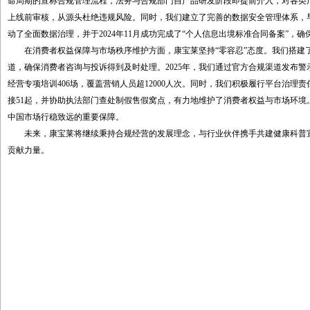
命周期的宣称合规管理流程，法务与合规部门自产品研发阶段即提前介入，对各类
上线前审核，从源头杜绝违规风险。同时，我们建立了完善的数据安全管理体系，早
动了全面数据治理，并于2024年11月成功完成了“个人信息出境标准合同备案”，
在消费者权益保障与市场秩序维护方面，康宝莱坚持“零容忍”态度。我们搭建了7
道，确保消费者咨询与投诉得到及时处理。2025年，我们通过官方合规渠道发布警示
经营专项培训406场，覆盖营销人员超12000人次。同时，我们积极履行平台治理
接51起，并协助执法部门查处制假售假窝点，有力地维护了消费者权益与市场环境
中国市场行稳致远的重要保障。
未来，康宝莱将继续秉持合规经营的发展理念，与行业伙伴携手共建健康科普宣
贡献力量。