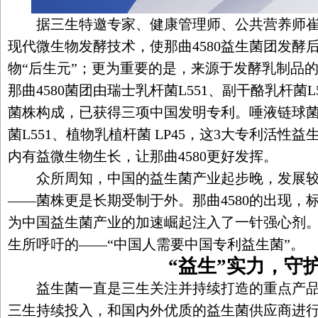
据三生特邀专家、健康管理师、公共营养师崔
现代微生物发酵技术，使那曲4580益生菌团发酵
物“后生元”；更为重要的是，来源于发酵乳制品
那曲4580菌团由瑞士乳杆菌L551、副干酪乳杆菌L
菌株构成，已获得三项中国发明专利。唾液链球菌嗜
菌L551、植物乳植杆菌 LP45，这3大专利活性
内有益微生物生长，让那曲4580更好发挥。
众所周知，中国的益生菌产业起步晚，发展较
——菌株更是长期受制于外。那曲4580的出现，
为中国益生菌产业的加速崛起注入了一针强心剂
生所呼吁的——“中国人需要中国专利益生菌”。
“益生”实力，守
益生菌一直是三生关注并持续打造的重点产品
三生持续投入，和国内外优质的益生菌供应商进