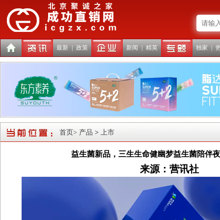
最新
|
政策
新闻
|
精英
独家
|
首页
> 产品
>
上市
益生菌新品，三生生命健幽梦益生菌陪伴
来源：营讯社