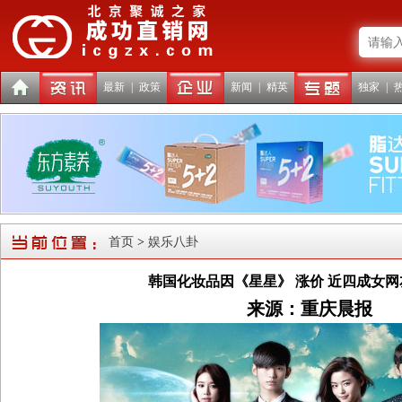
最新
|
政策
新闻
|
精英
独家
|
首页
>
娱乐八卦
韩国化妆品因《星星》 涨价 近四成女
来源：
重庆晨报